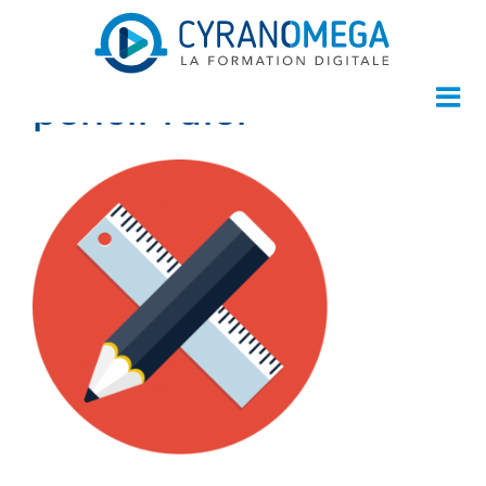
pencil-ruler