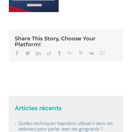
Share This Story, Choose Your
Platform!
Facebook
Twitter
Linkedin
Reddit
Tumblr
Google+
Pinterest
Vk
Email
Articles récents
Quelles techniques Napoléon utilisait-il dans ses
webinars pour parler avec ses grognards ?