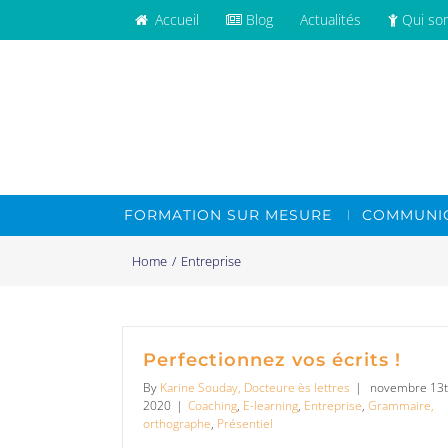
Accueil
Blog
Actualités
Qui so
FORMATION SUR MESURE
COMMUNIC
Home
/
Entreprise
Perfectionnez vos écrits !
By
Karine Souday, Docteure ès lettres
|
novembre 13t
2020
|
Coaching
,
E-learning
,
Entreprise
,
Grammaire,
orthographe
,
Présentiel