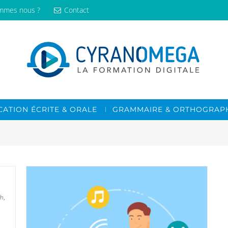
mmes nous ?
Contact
ATION ÉCRITE & ORALE
GRAMMAIRE & ORTHOGRAP
h,