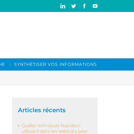
Linkedin
Twitter
Facebook
YouTube
HE
SYNTHÉTISER VOS INFORMATIONS
Articles récents
Quelles techniques Napoléon
utilisait-il dans ses webinars pour