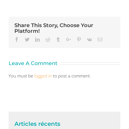
Share This Story, Choose Your
Platform!
Facebook
Twitter
Linkedin
Reddit
Tumblr
Google+
Pinterest
Vk
Email
Leave A Comment
You must be
logged in
to post a comment.
Articles récents