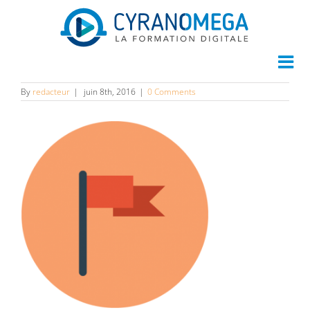
56
By
redacteur
|
juin 8th, 2016
|
0 Comments