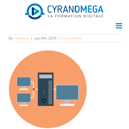
78
By
redacteur
|
juin 8th, 2016
|
0 Comments