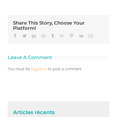
Share This Story, Choose Your
Platform!
Facebook
Twitter
Linkedin
Reddit
Tumblr
Google+
Pinterest
Vk
Email
Leave A Comment
You must be
logged in
to post a comment.
Articles récents