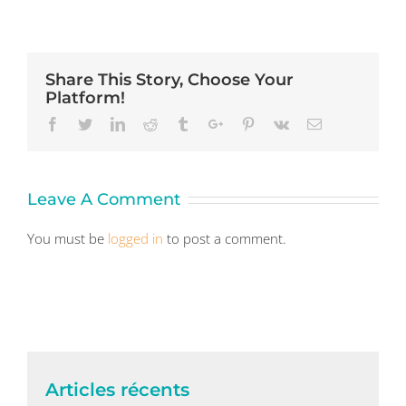
Share This Story, Choose Your
Platform!
Facebook
Twitter
Linkedin
Reddit
Tumblr
Google+
Pinterest
Vk
Email
Leave A Comment
You must be
logged in
to post a comment.
Articles récents