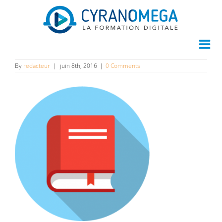
book
By
redacteur
|
juin 8th, 2016
|
0 Comments