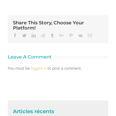
Share This Story, Choose Your
Platform!
Facebook
Twitter
Linkedin
Reddit
Tumblr
Google+
Pinterest
Vk
Email
Leave A Comment
You must be
logged in
to post a comment.
Articles récents