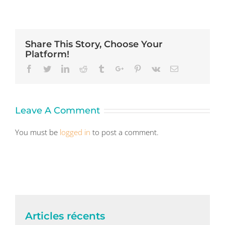
Share This Story, Choose Your
Platform!
Facebook
Twitter
Linkedin
Reddit
Tumblr
Google+
Pinterest
Vk
Email
Leave A Comment
You must be
logged in
to post a comment.
Articles récents