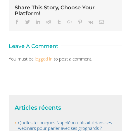
Share This Story, Choose Your
Platform!
Facebook
Twitter
Linkedin
Reddit
Tumblr
Google+
Pinterest
Vk
Email
Leave A Comment
You must be
logged in
to post a comment.
Articles récents
Quelles techniques Napoléon utilisait-il dans ses
webinars pour parler avec ses grognards ?