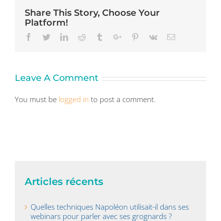
Share This Story, Choose Your
Platform!
Facebook
Twitter
Linkedin
Reddit
Tumblr
Google+
Pinterest
Vk
Email
Leave A Comment
You must be
logged in
to post a comment.
Articles récents
Quelles techniques Napoléon utilisait-il dans ses
webinars pour parler avec ses grognards ?