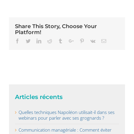
Share This Story, Choose Your
Platform!
Facebook
Twitter
Linkedin
Reddit
Tumblr
Google+
Pinterest
Vk
Email
Articles récents
Quelles techniques Napoléon utilisait-il dans ses
webinars pour parler avec ses grognards ?
Communication managériale : Comment éviter