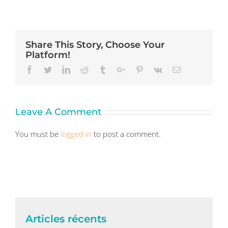
Share This Story, Choose Your
Platform!
Facebook
Twitter
Linkedin
Reddit
Tumblr
Google+
Pinterest
Vk
Email
Leave A Comment
You must be
logged in
to post a comment.
Articles récents