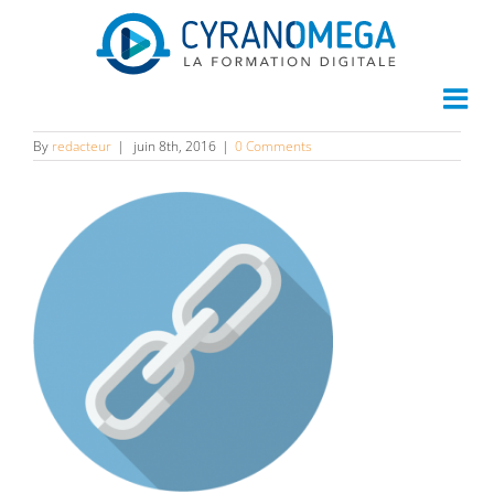
link
By
redacteur
|
juin 8th, 2016
|
0 Comments