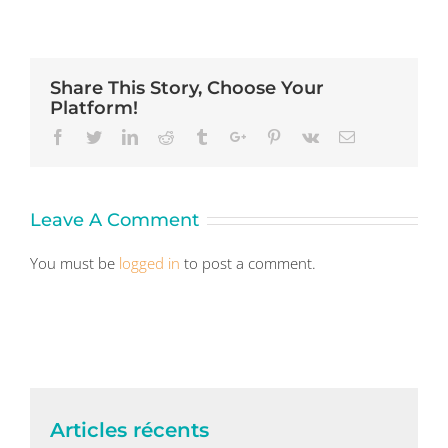
Share This Story, Choose Your
Platform!
Facebook
Twitter
Linkedin
Reddit
Tumblr
Google+
Pinterest
Vk
Email
Leave A Comment
You must be
logged in
to post a comment.
Articles récents