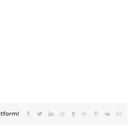
atform!
Facebook
Twitter
Linkedin
Reddit
Tumblr
Google+
Pinterest
Vk
Email