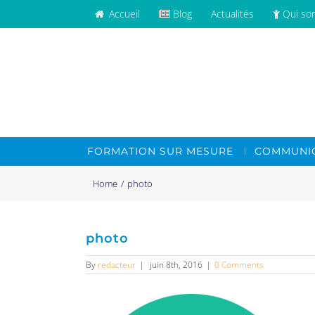
Accueil
Blog
Actualités
Qui so
FORMATION SUR MESURE
COMMUNIC
Home
/
photo
photo
By
redacteur
|
juin 8th, 2016
|
0 Comments