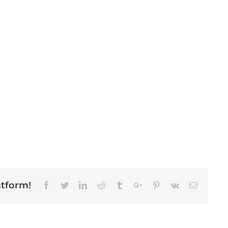
atform!
Facebook
Twitter
Linkedin
Reddit
Tumblr
Google+
Pinterest
Vk
Email