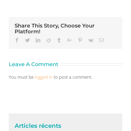
Share This Story, Choose Your
Platform!
Facebook
Twitter
Linkedin
Reddit
Tumblr
Google+
Pinterest
Vk
Email
Leave A Comment
You must be
logged in
to post a comment.
Articles récents